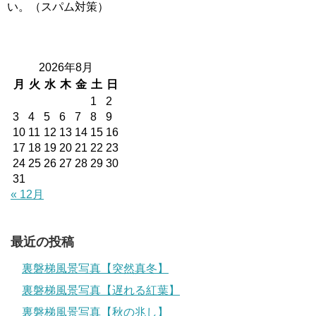
い。（スパム対策）
2026年8月
月
火
水
木
金
土
日
1
2
3
4
5
6
7
8
9
10
11
12
13
14
15
16
17
18
19
20
21
22
23
24
25
26
27
28
29
30
31
« 12月
最近の投稿
裏磐梯風景写真【突然真冬】
裏磐梯風景写真【遅れる紅葉】
裏磐梯風景写真【秋の兆し】