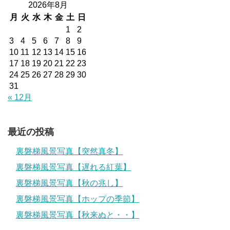
2026年8月
月
火
水
木
金
土
日
1
2
3
4
5
6
7
8
9
10
11
12
13
14
15
16
17
18
19
20
21
22
23
24
25
26
27
28
29
30
31
« 12月
最近の投稿
裏磐梯風景写真【突然真冬】
裏磐梯風景写真【遅れる紅葉】
裏磐梯風景写真【秋の兆し】
裏磐梯風景写真【ホップの季節】
裏磐梯風景写真【秋来ぬと・・】