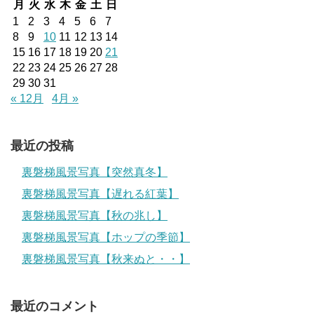
月
火
水
木
金
土
日
1
2
3
4
5
6
7
8
9
10
11
12
13
14
15
16
17
18
19
20
21
22
23
24
25
26
27
28
29
30
31
« 12月
4月 »
最近の投稿
裏磐梯風景写真【突然真冬】
裏磐梯風景写真【遅れる紅葉】
裏磐梯風景写真【秋の兆し】
裏磐梯風景写真【ホップの季節】
裏磐梯風景写真【秋来ぬと・・】
最近のコメント