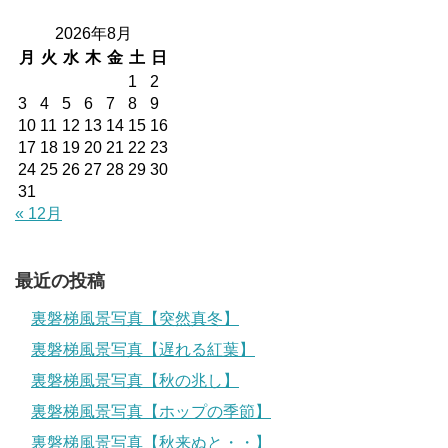
2026年8月
月
火
水
木
金
土
日
1
2
3
4
5
6
7
8
9
10
11
12
13
14
15
16
17
18
19
20
21
22
23
24
25
26
27
28
29
30
31
« 12月
最近の投稿
裏磐梯風景写真【突然真冬】
裏磐梯風景写真【遅れる紅葉】
裏磐梯風景写真【秋の兆し】
裏磐梯風景写真【ホップの季節】
裏磐梯風景写真【秋来ぬと・・】