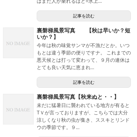
はまだ人が乗れるほど=氷上...
記事を読む
裏磐梯風景写真 【秋は早いか？短
いか？】
今年は秋の味覚サンマが不漁だとか。いつ
もとは違う季節の便りですナ。 これまでの
悪天候とは打って変わって、９月の連休は
とても良い天気に恵まれ...
記事を読む
裏磐梯風景写真【秋来ぬと・・】
未だに猛暑日に襲われている地方が有ると
TＶが言っておりますが、こちらでは大分
涼しくなり秋の虫が集き、ススキとリンド
ウの季節です。９...