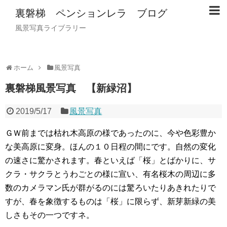
裏磐梯 ペンションレラ ブログ
風景写真ライブラリー
ホーム
風景写真
裏磐梯風景写真 【新緑沼】
2019/5/17
風景写真
ＧＷ前までは枯れ木高原の様であったのに、今や色彩豊か
な美高原に変身。ほんの１０日程の間にです。自然の変化
の速さに驚かされます。春といえば「桜」とばかりに、サ
クラ・サクラとうわごとの様に宣い、有名桜木の周辺に多
数のカメラマン氏が群がるのには驚ろいたりあきれたりで
すが、春を象徴するものは「桜」に限らず、新芽新緑の美
しさもその一つですネ。