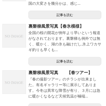
国の大変さを幾分かは、感じ...
記事を読む
裏磐梯風景写真【春氷模様】
全国の桜の開花が例年より早いという報道
がなされております。裏磐梯も例外では無
く、暖かく、湖の氷も融けだし,氷上ワカサ
ギ釣りも早くも...
記事を読む
裏磐梯風景写真 【春ツアー】
『春の撮影ツアー』のチラシが出来まし
た。有名ギャラリー等に展示してありま
す。今冬は異常な降雪が有り、３月には急
に暖かくなるなど天候気温が極端...