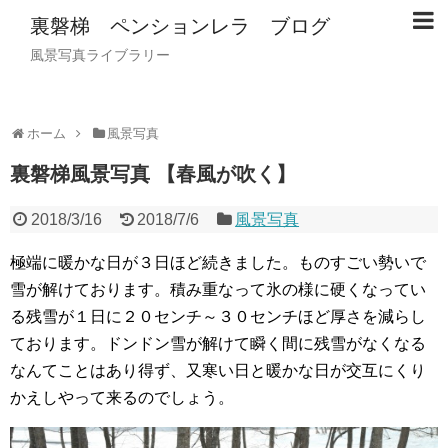
裏磐梯 ペンションレラ ブログ
風景写真ライブラリー
ホーム
風景写真
裏磐梯風景写真 【春風が吹く】
2018/3/16
2018/7/6
風景写真
極端に暖かな日が３日ほど続きました。ものすごい勢いで
雪が解けております。積み重なって氷の様に硬くなってい
る残雪が１日に２０センチ～３０センチほど厚さを減らし
ております。ドンドン雪が解けて瞬く間に残雪がなくなる
なんてことはあり得ず、又寒い日と暖かな日が交互にくり
かえしやって来るのでしょう。