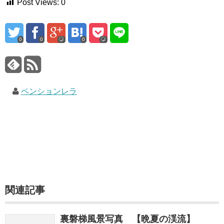
Post Views:
0
0
0
0
ペンションレラ
関連記事
裏磐梯風景写真 【晩夏の渓流】