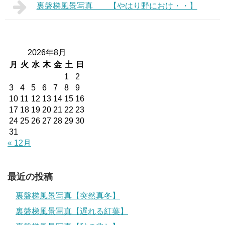
裏磐梯風景写真 【やはり野におけ・・】
2026年8月
月
火
水
木
金
土
日
1
2
3
4
5
6
7
8
9
10
11
12
13
14
15
16
17
18
19
20
21
22
23
24
25
26
27
28
29
30
31
« 12月
最近の投稿
裏磐梯風景写真【突然真冬】
裏磐梯風景写真【遅れる紅葉】