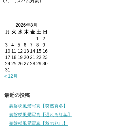
い。（スパム対策）
2026年8月
月
火
水
木
金
土
日
1
2
3
4
5
6
7
8
9
10
11
12
13
14
15
16
17
18
19
20
21
22
23
24
25
26
27
28
29
30
31
« 12月
最近の投稿
裏磐梯風景写真【突然真冬】
裏磐梯風景写真【遅れる紅葉】
裏磐梯風景写真【秋の兆し】