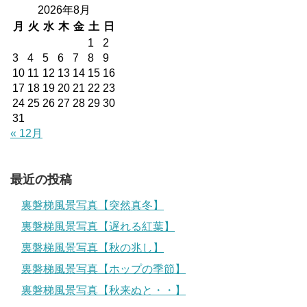
2026年8月
月
火
水
木
金
土
日
1
2
3
4
5
6
7
8
9
10
11
12
13
14
15
16
17
18
19
20
21
22
23
24
25
26
27
28
29
30
31
« 12月
最近の投稿
裏磐梯風景写真【突然真冬】
裏磐梯風景写真【遅れる紅葉】
裏磐梯風景写真【秋の兆し】
裏磐梯風景写真【ホップの季節】
裏磐梯風景写真【秋来ぬと・・】