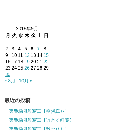
2019年9月
月
火
水
木
金
土
日
1
2
3
4
5
6
7
8
9
10
11
12
13
14
15
16
17
18
19
20
21
22
23
24
25
26
27
28
29
30
« 8月
10月 »
最近の投稿
裏磐梯風景写真【突然真冬】
裏磐梯風景写真【遅れる紅葉】
裏磐梯風景写真【秋の兆し】