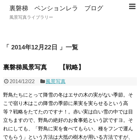
裏磐梯 ペンションレラ ブログ
風景写真ライブラリー
2014年12月22日
一覧
裏磐梯風景写真 【戦略】
2014/12/22
風景写真
野鳥たちにとって降雪の冬はエサの木の実がない季節。そ
こで宿り木はこの降雪の季節に果実を実らせるという高
等？戦略をたてたのですナ！。赤い実は白い雪の中では目
立ちますので、野鳥の絶好のお食事処という訳ですヨ。そ
れにしても、「野鳥に実を食べてもらい、種をフンで運ん
でもらう」という方法は大抵の樹木が用いる方法ですが、