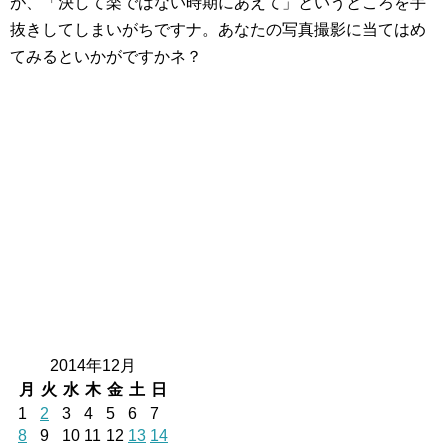
が、「決して楽ではない時期にあえて」というところを手
抜きしてしまいがちですナ。あなたの写真撮影に当てはめ
てみるといかがですかネ？
2014年12月
月
火
水
木
金
土
日
1
2
3
4
5
6
7
8
9
10
11
12
13
14