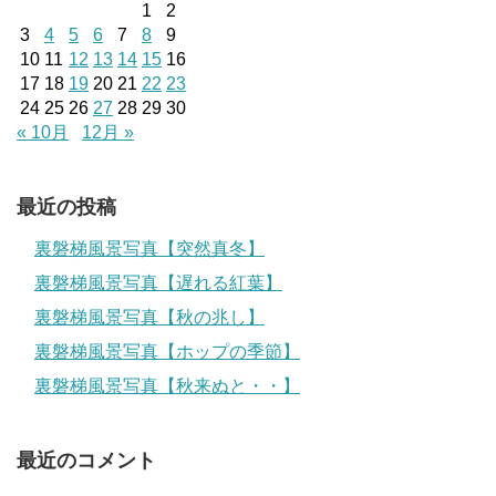
1
2
3
4
5
6
7
8
9
10
11
12
13
14
15
16
17
18
19
20
21
22
23
24
25
26
27
28
29
30
« 10月
12月 »
最近の投稿
裏磐梯風景写真【突然真冬】
裏磐梯風景写真【遅れる紅葉】
裏磐梯風景写真【秋の兆し】
裏磐梯風景写真【ホップの季節】
裏磐梯風景写真【秋来ぬと・・】
最近のコメント