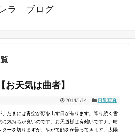
レラ ブログ
一覧
【お天気は曲者】
2014/1/14
風景写真
が、たまには青空が顔を出す日が有ります。降り続く雪
実に気持ちが良いのです。お天道様は有難いですナ。晴
ッターを切りますが、やがて顔をが曇ってきます。太陽