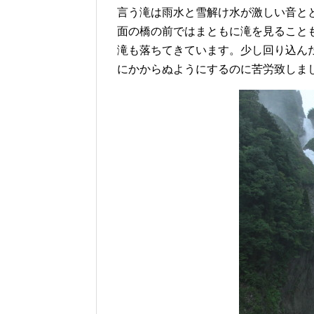
言う滝は雨水と雪解け水が激しい音と
面の橋の前ではまともに滝を見ること
滝も落ちてきています。少し回り込ん
にかからぬようにするのに苦労致しまし