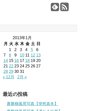
2013年1月
月
火
水
木
金
土
日
1
2
3
4
5
6
7
8
9
10
11
12
13
14
15
16
17
18
19
20
21
22
23
24
25
26
27
28
29
30
31
« 12月
2月 »
最近の投稿
裏磐梯風景写真【突然真冬】